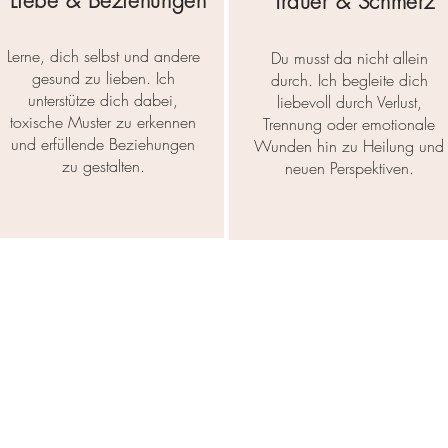
Liebe & Beziehungen
Trauer & Schmerz
Lerne, dich selbst und andere
Du musst da nicht allein
gesund zu lieben. Ich
durch. Ich begleite dich
unterstütze dich dabei,
liebevoll durch Verlust,
toxische Muster zu erkennen
Trennung oder emotionale
und erfüllende Beziehungen
Wunden hin zu Heilung und
zu gestalten.
neuen Perspektiven.