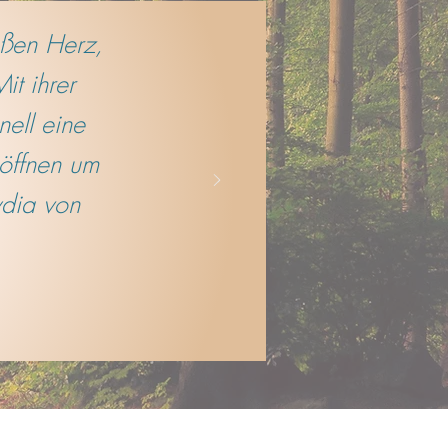
oßen Herz,
it ihrer
nell eine
 öffnen um
ydia von