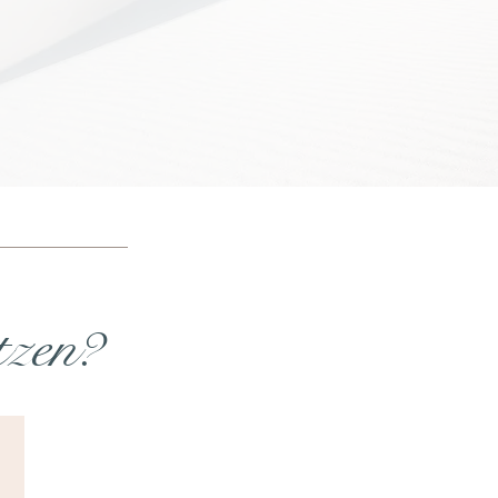
eidend ist,
toxische
Dynamiken früh zu
e echte Heilung
beginnt
.
tzen?