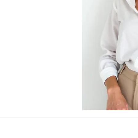
 auf deinem Weg
hungsmustern hin
n, Klarheit und
rbundenheit.