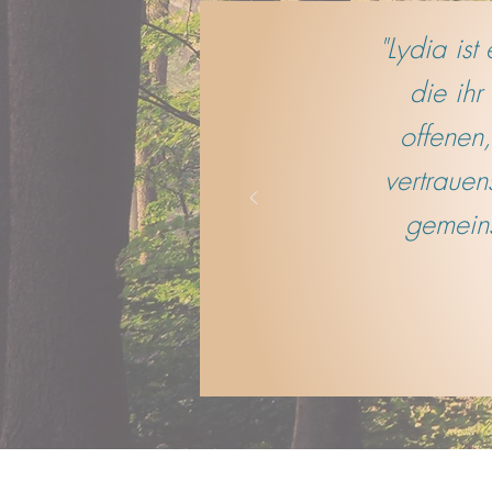
"Lydia is
die ihr
offenen,
vertrauen
gemeins